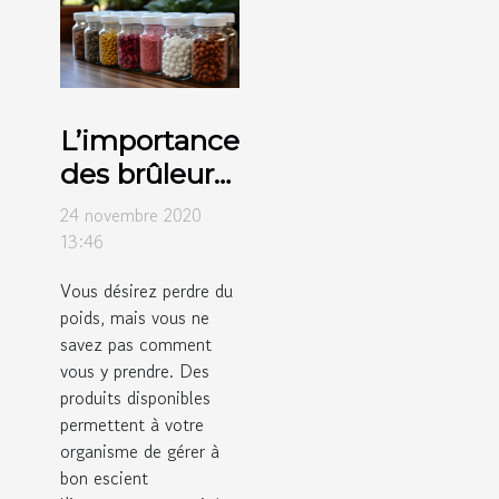
L’importance
des brûleurs
de graisse
24 novembre 2020
13:46
Vous désirez perdre du
poids, mais vous ne
savez pas comment
vous y prendre. Des
produits disponibles
permettent à votre
organisme de gérer à
bon escient