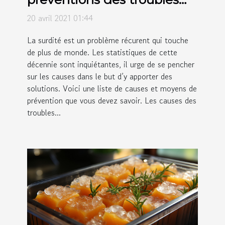
d'audition : que faut-il
20 avril 2021 01:44
apprendre ?
La surdité est un problème récurent qui touche
de plus de monde. Les statistiques de cette
décennie sont inquiétantes, il urge de se pencher
sur les causes dans le but d’y apporter des
solutions. Voici une liste de causes et moyens de
prévention que vous devez savoir. Les causes des
troubles...