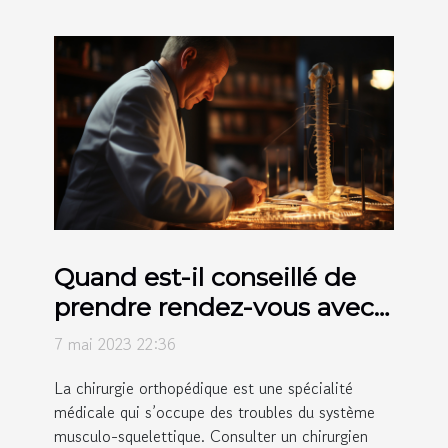
Quand est-il conseillé de
prendre rendez-vous avec
un chirurgien orthopédique
7 mai 2023 22:36
?
La chirurgie orthopédique est une spécialité
médicale qui s’occupe des troubles du système
musculo-squelettique. Consulter un chirurgien