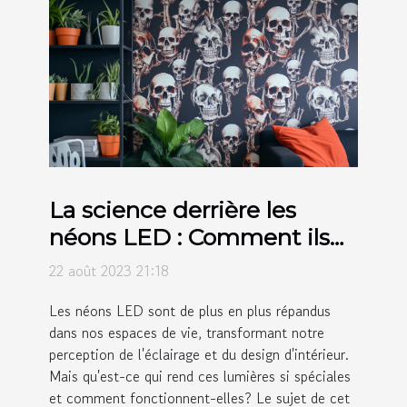
La science derrière les
néons LED : Comment ils
transforment les espaces
22 août 2023 21:18
de vie
Les néons LED sont de plus en plus répandus
dans nos espaces de vie, transformant notre
perception de l'éclairage et du design d'intérieur.
Mais qu'est-ce qui rend ces lumières si spéciales
et comment fonctionnent-elles? Le sujet de cet