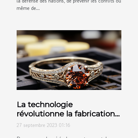
la défense des nations, de prévenir les conflits ou
même de...
La technologie
révolutionne la fabrication
des bagues
27 septembre 2023 01:16