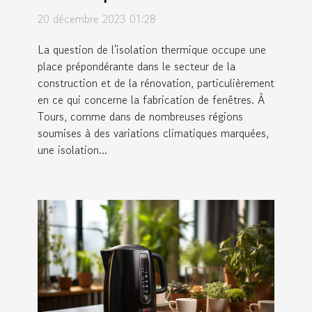
fabrication de fenêtres à
20 décembre 2023 01:28
Tours
La question de l'isolation thermique occupe une
place prépondérante dans le secteur de la
construction et de la rénovation, particulièrement
en ce qui concerne la fabrication de fenêtres. À
Tours, comme dans de nombreuses régions
soumises à des variations climatiques marquées,
une isolation...