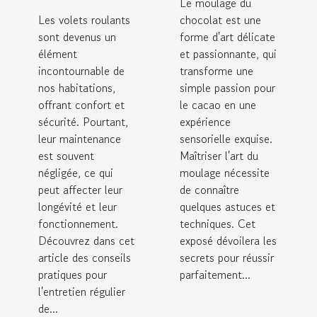
Le moulage du
régulier
du
Les volets roulants
chocolat est une
des volets
chocolat à
sont devenus un
forme d'art délicate
roulants
la maison
élément
et passionnante, qui
incontournable de
transforme une
nos habitations,
simple passion pour
offrant confort et
le cacao en une
sécurité. Pourtant,
expérience
leur maintenance
sensorielle exquise.
est souvent
Maîtriser l'art du
négligée, ce qui
moulage nécessite
peut affecter leur
de connaître
longévité et leur
quelques astuces et
fonctionnement.
techniques. Cet
Découvrez dans cet
exposé dévoilera les
article des conseils
secrets pour réussir
pratiques pour
parfaitement...
l'entretien régulier
de...