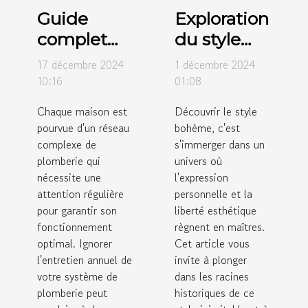
Guide
Exploration
complet
du style
pour
bohème :
17 décembre 2024
1 décembre 2024
l'entretien
origines et
10:16
01:08
annuel de
influences
Chaque maison est
Découvrir le style
votre
modernes
pourvue d'un réseau
bohème, c'est
système
complexe de
s'immerger dans un
de
plomberie qui
univers où
nécessite une
l'expression
plomberie
attention régulière
personnelle et la
pour garantir son
liberté esthétique
fonctionnement
règnent en maîtres.
optimal. Ignorer
Cet article vous
l'entretien annuel de
invite à plonger
votre système de
dans les racines
plomberie peut
historiques de ce