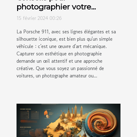
photographier votre
Porsche 911 et sublimer son
15 février 2024 00:26
esthétique
La Porsche 911, avec ses lignes élégantes et sa
silhouette iconique, est bien plus qu'un simple
véhicule : c'est une œuvre d'art mécanique.
Capturer son esthétique en photographie
demande un œil attentif et une approche
créative. Que vous soyez un passionné de
voitures, un photographe amateur ou...