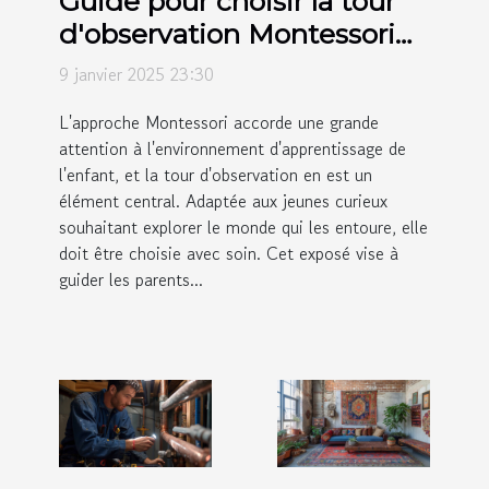
Guide pour choisir la tour
d'observation Montessori
adaptée à votre enfant
9 janvier 2025 23:30
L'approche Montessori accorde une grande
attention à l'environnement d'apprentissage de
l'enfant, et la tour d'observation en est un
élément central. Adaptée aux jeunes curieux
souhaitant explorer le monde qui les entoure, elle
doit être choisie avec soin. Cet exposé vise à
guider les parents...