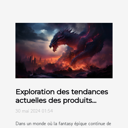
Exploration des tendances
actuelles des produits
dérivés issus de la fantasy
30 mai 2024 01:54
épique
Dans un monde où la fantasy épique continue de