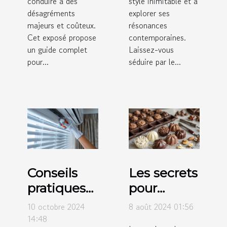
conduire à des
style inimitable et à
désagréments
explorer ses
majeurs et coûteux.
résonances
Cet exposé propose
contemporaines.
un guide complet
Laissez-vous
pour...
séduire par le...
Conseils
Les secrets
pratiques
pour
pour
réussir le
10 octobre 2024
8 août 2024 01:56
l'entretien
moulage
14:48