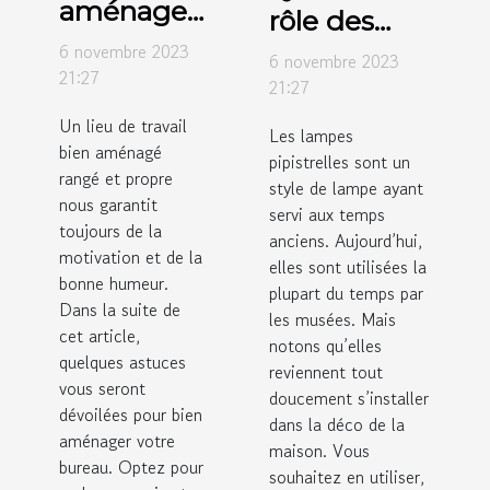
aménager
rôle des
votre
lampes
6 novembre 2023
6 novembre 2023
espace de
21:27
pipistrelles ?
21:27
travail ?
Un lieu de travail
Les lampes
bien aménagé
pipistrelles sont un
rangé et propre
style de lampe ayant
nous garantit
servi aux temps
toujours de la
anciens. Aujourd’hui,
motivation et de la
elles sont utilisées la
bonne humeur.
plupart du temps par
Dans la suite de
les musées. Mais
cet article,
notons qu’elles
quelques astuces
reviennent tout
vous seront
doucement s’installer
dévoilées pour bien
dans la déco de la
aménager votre
maison. Vous
bureau. Optez pour
souhaitez en utiliser,