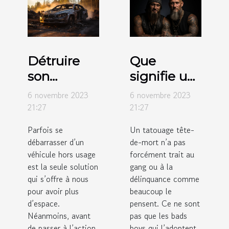
Détruire
Que
son
signifie un
véhicule
tatouage
6 novembre 2023
6 novembre 2023
hors usage
tête-de-
21:27
21:27
: comment
mort ?
Parfois se
Un tatouage tête-
y procédé ?
débarrasser d’un
de-mort n’a pas
véhicule hors usage
forcément trait au
est la seule solution
gang ou à la
qui s’offre à nous
délinquance comme
pour avoir plus
beaucoup le
d’espace.
pensent. Ce ne sont
Néanmoins, avant
pas que les bads
de passer à l’action,
boys qui l’adoptent.