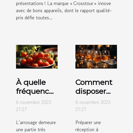
présentations ! La marque « Crosstour » innove
avec de bons appareils, dont le rapport qualité-
prix défie toutes...
À quelle
Comment
fréquence
disposer
faut-il
des verres
6 novembre 2023
6 novembre 2023
arroser les
sur des
21:27
21:27
tomates ?
tables de
L’arrosage demeure
Préparer une
réception ?
une partie très
réception à