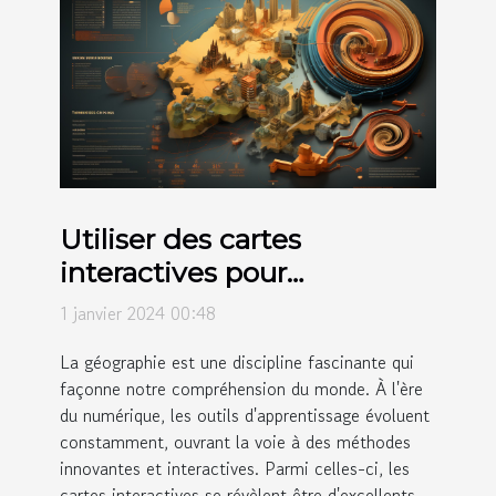
Utiliser des cartes
interactives pour
l'éducation géographique
1 janvier 2024 00:48
La géographie est une discipline fascinante qui
façonne notre compréhension du monde. À l'ère
du numérique, les outils d'apprentissage évoluent
constamment, ouvrant la voie à des méthodes
innovantes et interactives. Parmi celles-ci, les
cartes interactives se révèlent être d'excellents