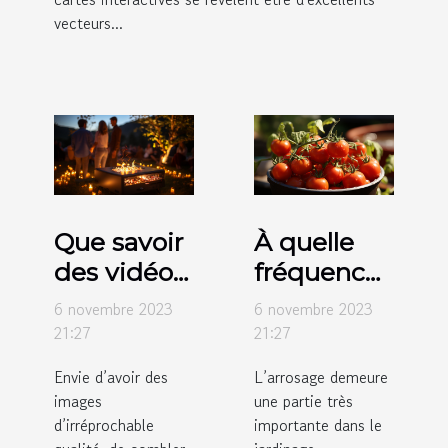
vecteurs...
Que savoir
À quelle
des vidéos
fréquence
projecteurs
faut-il
6 novembre 2023
6 novembre 2023
de marque
arroser les
21:27
21:27
Crosstour ?
tomates ?
Envie d’avoir des
L’arrosage demeure
images
une partie très
d’irréprochable
importante dans le