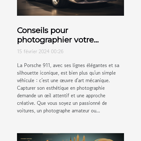
Conseils pour
photographier votre
Porsche 911 et sublimer son
15 février 2024 00:26
esthétique
La Porsche 911, avec ses lignes élégantes et sa
silhouette iconique, est bien plus qu'un simple
véhicule : c'est une œuvre d'art mécanique.
Capturer son esthétique en photographie
demande un œil attentif et une approche
créative. Que vous soyez un passionné de
voitures, un photographe amateur ou...