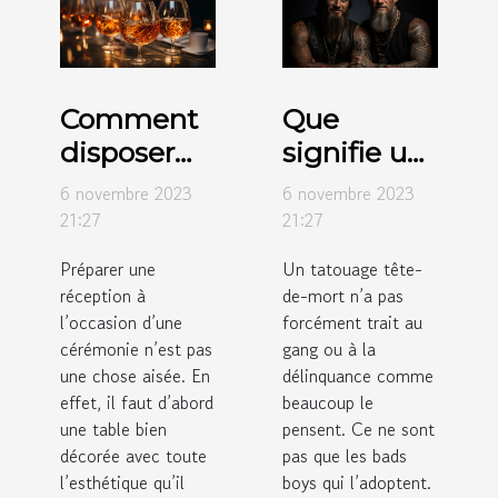
Comment
Que
disposer
signifie un
des verres
tatouage
6 novembre 2023
6 novembre 2023
sur des
tête-de-
21:27
21:27
tables de
mort ?
Préparer une
Un tatouage tête-
réception ?
réception à
de-mort n’a pas
l’occasion d’une
forcément trait au
cérémonie n’est pas
gang ou à la
une chose aisée. En
délinquance comme
effet, il faut d’abord
beaucoup le
une table bien
pensent. Ce ne sont
décorée avec toute
pas que les bads
l’esthétique qu’il
boys qui l’adoptent.