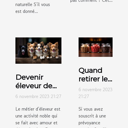
pas comment ? Cet...
naturelle S’il vous
est donné...
Quand
Devenir
retirer les
éleveur de
fonds
6 novembre 2023
chiens en
dans un
6 novembre 2023 21:27
21:27
auto
système
Le métier d’éleveur est
Si vous avez
entrepreneur
de trois
une activité noble qui
souscrit à une
: comment
piliers ?
se fait avec amour et
prévoyance