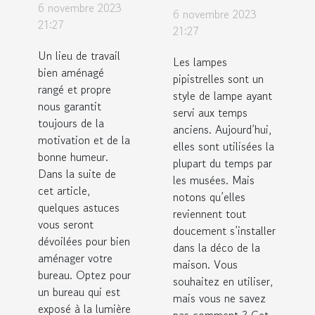
votre
lampes
6 novembre 2023
6 novembre 2023
espace de
21:27
pipistrelles ?
21:27
travail ?
Un lieu de travail
Les lampes
bien aménagé
pipistrelles sont un
rangé et propre
style de lampe ayant
nous garantit
servi aux temps
toujours de la
anciens. Aujourd’hui,
motivation et de la
elles sont utilisées la
bonne humeur.
plupart du temps par
Dans la suite de
les musées. Mais
cet article,
notons qu’elles
quelques astuces
reviennent tout
vous seront
doucement s’installer
dévoilées pour bien
dans la déco de la
aménager votre
maison. Vous
bureau. Optez pour
souhaitez en utiliser,
un bureau qui est
mais vous ne savez
exposé à la lumière