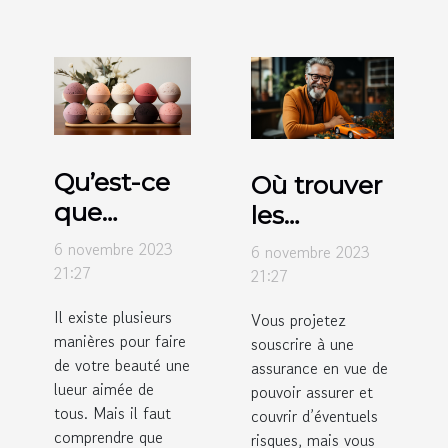
Qu’est-ce
Où trouver
que
les
l’éponge
différents
6 novembre 2023
6 novembre 2023
konjac ?
types
21:27
21:27
d’assurance
Il existe plusieurs
Vous projetez
détaillés ?
manières pour faire
souscrire à une
de votre beauté une
assurance en vue de
lueur aimée de
pouvoir assurer et
tous. Mais il faut
couvrir d’éventuels
comprendre que
risques, mais vous