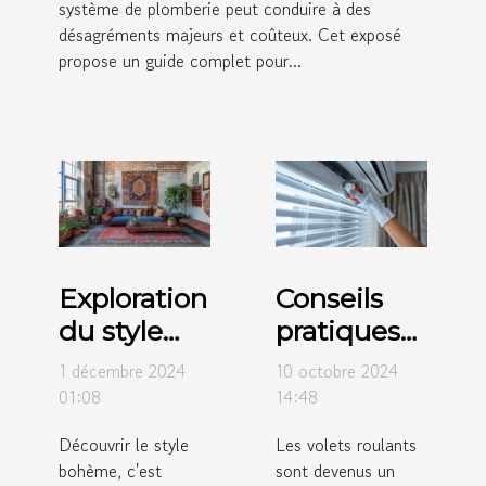
système de plomberie peut conduire à des
désagréments majeurs et coûteux. Cet exposé
propose un guide complet pour...
Exploration
Conseils
du style
pratiques
bohème :
pour
1 décembre 2024
10 octobre 2024
origines et
l'entretien
01:08
14:48
influences
régulier
Découvrir le style
Les volets roulants
modernes
des volets
bohème, c'est
sont devenus un