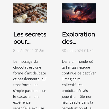
Les secrets
Exploration
pour
des
réussir le
tendances
8 août 2024 01:56
30 mai 2024 01:54
moulage
actuelles
Le moulage du
Dans un monde où
du
des
chocolat est une
la fantasy épique
chocolat à
produits
forme d'art délicate
continue de captiver
la maison
dérivés
et passionnante, qui
l'imaginaire
transforme une
issus de la
collectif, les
simple passion pour
produits dérivés
fantasy
le cacao en une
jouent un rôle non
épique
expérience
négligeable dans la
sensorielle exquise.
perpétuation et la