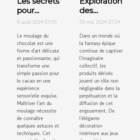
Les secrets
Exploration
pour
des
réussir le
tendances
8 août 2024 01:56
30 mai 2024 01:54
moulage
actuelles
Le moulage du
Dans un monde où
du
des
chocolat est une
la fantasy épique
chocolat à
produits
forme d'art délicate
continue de captiver
la maison
dérivés
et passionnante, qui
l'imaginaire
transforme une
issus de la
collectif, les
simple passion pour
produits dérivés
fantasy
le cacao en une
jouent un rôle non
épique
expérience
négligeable dans la
sensorielle exquise.
perpétuation et la
Maîtriser l'art du
diffusion de cet
moulage nécessite
engouement. De
de connaître
l'élégante
quelques astuces et
décoration
techniques. Cet
intérieure aux jeux