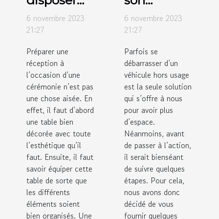
des verres
véhicule
6 novembre 2023
6 novembre 2023
sur des
hors usage
21:27
21:27
tables de
: comment
Préparer une
Parfois se
réception ?
y procédé ?
réception à
débarrasser d’un
l’occasion d’une
véhicule hors usage
cérémonie n’est pas
est la seule solution
une chose aisée. En
qui s’offre à nous
effet, il faut d’abord
pour avoir plus
une table bien
d’espace.
décorée avec toute
Néanmoins, avant
l’esthétique qu’il
de passer à l’action,
faut. Ensuite, il faut
il serait bienséant
savoir équiper cette
de suivre quelques
table de sorte que
étapes. Pour cela,
les différents
nous avons donc
éléments soient
décidé de vous
bien organisés. Une
fournir quelques