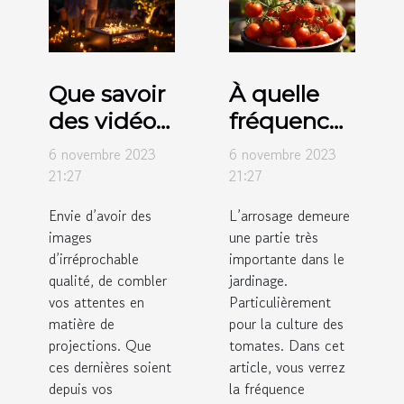
Que savoir
À quelle
des vidéos
fréquence
projecteurs
faut-il
6 novembre 2023
6 novembre 2023
de marque
arroser les
21:27
21:27
Crosstour ?
tomates ?
Envie d’avoir des
L’arrosage demeure
images
une partie très
d’irréprochable
importante dans le
qualité, de combler
jardinage.
vos attentes en
Particulièrement
matière de
pour la culture des
projections. Que
tomates. Dans cet
ces dernières soient
article, vous verrez
depuis vos
la fréquence