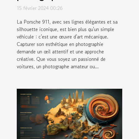
Porsche 911 et sublimer son
15 février 2024 00:26
esthétique
La Porsche 911, avec ses lignes élégantes et sa
silhouette iconique, est bien plus qu'un simple
véhicule : c'est une œuvre d'art mécanique.
Capturer son esthétique en photographie
demande un œil attentif et une approche
créative. Que vous soyez un passionné de
voitures, un photographe amateur ou...