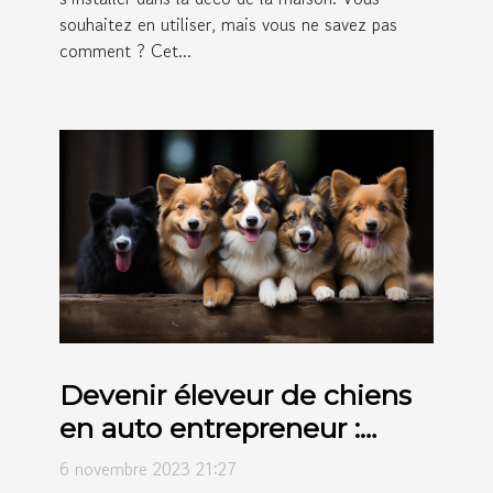
souhaitez en utiliser, mais vous ne savez pas
comment ? Cet...
Devenir éleveur de chiens
en auto entrepreneur :
comment s’y prendre ?
6 novembre 2023 21:27