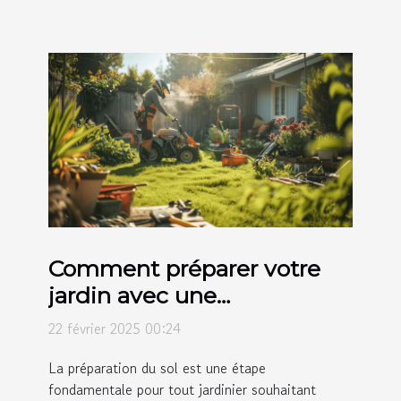
Comment préparer votre
jardin avec une
motobineuse avant la
22 février 2025 00:24
plantation
La préparation du sol est une étape
fondamentale pour tout jardinier souhaitant