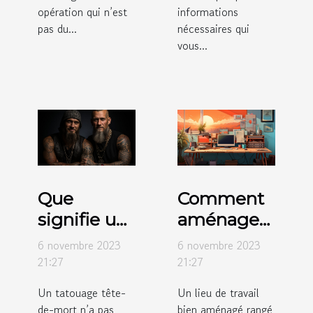
opération qui n’est
informations
pas du...
nécessaires qui
vous...
Que
Comment
signifie un
aménager
tatouage
votre
6 novembre 2023
6 novembre 2023
tête-de-
espace de
21:27
21:27
mort ?
travail ?
Un tatouage tête-
Un lieu de travail
de-mort n’a pas
bien aménagé rangé