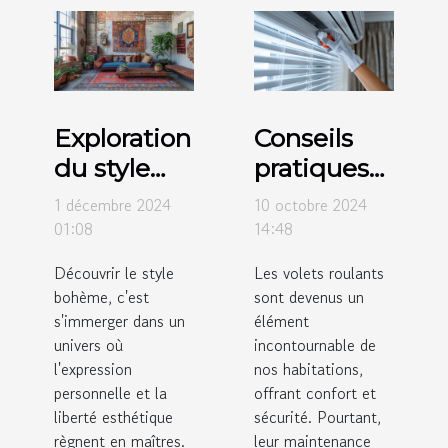
Exploration
Conseils
du style
pratiques
bohème :
pour
1 décembre 2024
10 octobre 2024
origines et
l'entretien
01:08
14:48
influences
régulier
Découvrir le style
Les volets roulants
modernes
des volets
bohème, c'est
sont devenus un
roulants
s'immerger dans un
élément
univers où
incontournable de
l'expression
nos habitations,
personnelle et la
offrant confort et
liberté esthétique
sécurité. Pourtant,
règnent en maîtres.
leur maintenance