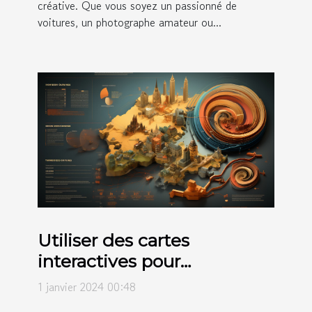
créative. Que vous soyez un passionné de
voitures, un photographe amateur ou...
Utiliser des cartes
interactives pour
l'éducation géographique
1 janvier 2024 00:48