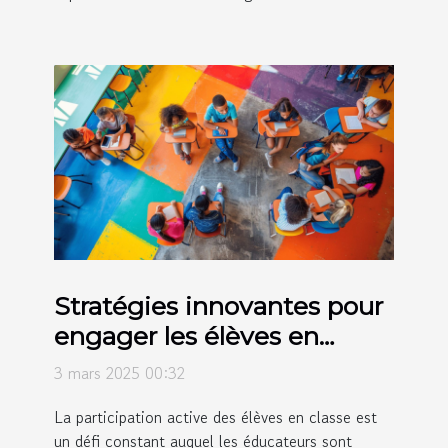
Stratégies innovantes pour
engager les élèves en
classe
3 mars 2025 00:32
La participation active des élèves en classe est
un défi constant auquel les éducateurs sont