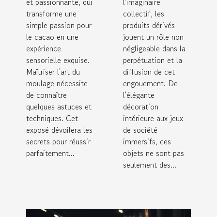
la maison
dérivés
et passionnante, qui
l'imaginaire
transforme une
issus de la
collectif, les
simple passion pour
produits dérivés
fantasy
le cacao en une
jouent un rôle non
épique
expérience
négligeable dans la
sensorielle exquise.
perpétuation et la
Maîtriser l'art du
diffusion de cet
moulage nécessite
engouement. De
de connaître
l'élégante
quelques astuces et
décoration
techniques. Cet
intérieure aux jeux
exposé dévoilera les
de société
secrets pour réussir
immersifs, ces
parfaitement...
objets ne sont pas
seulement des...