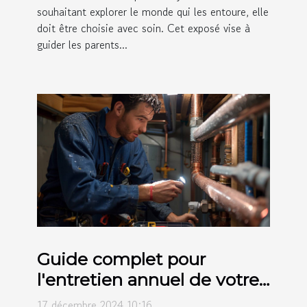
souhaitant explorer le monde qui les entoure, elle
doit être choisie avec soin. Cet exposé vise à
guider les parents...
Guide complet pour
l'entretien annuel de votre
système de plomberie
17 décembre 2024 10:16