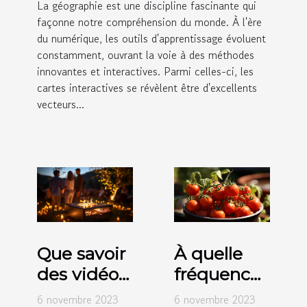
La géographie est une discipline fascinante qui
façonne notre compréhension du monde. À l'ère
du numérique, les outils d'apprentissage évoluent
constamment, ouvrant la voie à des méthodes
innovantes et interactives. Parmi celles-ci, les
cartes interactives se révèlent être d'excellents
vecteurs...
Que savoir
À quelle
des vidéos
fréquence
projecteurs
faut-il
6 novembre 2023
6 novembre 2023