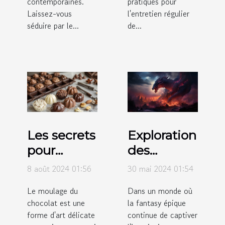
contemporaines.
pratiques pour
Laissez-vous
l'entretien régulier
séduire par le...
de...
Les secrets
Exploration
pour
des
réussir le
tendances
8 août 2024 01:56
30 mai 2024 01:54
moulage
actuelles
Le moulage du
Dans un monde où
du
des
chocolat est une
la fantasy épique
chocolat à
produits
forme d'art délicate
continue de captiver