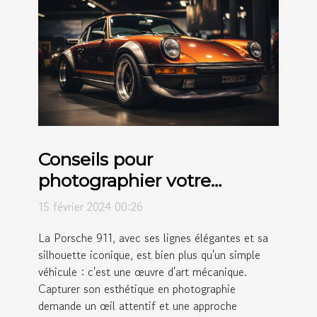
Conseils pour
photographier votre
Porsche 911 et sublimer son
15 février 2024 00:26
esthétique
La Porsche 911, avec ses lignes élégantes et sa
silhouette iconique, est bien plus qu'un simple
véhicule : c'est une œuvre d'art mécanique.
Capturer son esthétique en photographie
demande un œil attentif et une approche