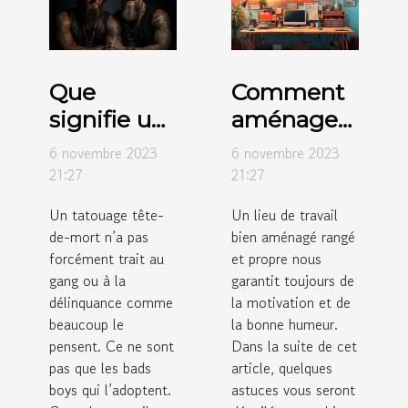
Que
Comment
signifie un
aménager
tatouage
votre
6 novembre 2023
6 novembre 2023
tête-de-
espace de
21:27
21:27
mort ?
travail ?
Un tatouage tête-
Un lieu de travail
de-mort n’a pas
bien aménagé rangé
forcément trait au
et propre nous
gang ou à la
garantit toujours de
délinquance comme
la motivation et de
beaucoup le
la bonne humeur.
pensent. Ce ne sont
Dans la suite de cet
pas que les bads
article, quelques
boys qui l’adoptent.
astuces vous seront