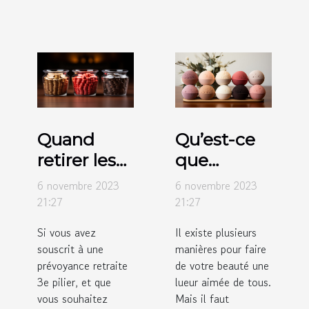
Quand
Qu’est-ce
retirer les
que
fonds dans
l’éponge
6 novembre 2023
6 novembre 2023
un
konjac ?
21:27
21:27
système
Si vous avez
Il existe plusieurs
de trois
souscrit à une
manières pour faire
piliers ?
prévoyance retraite
de votre beauté une
3e pilier, et que
lueur aimée de tous.
vous souhaitez
Mais il faut