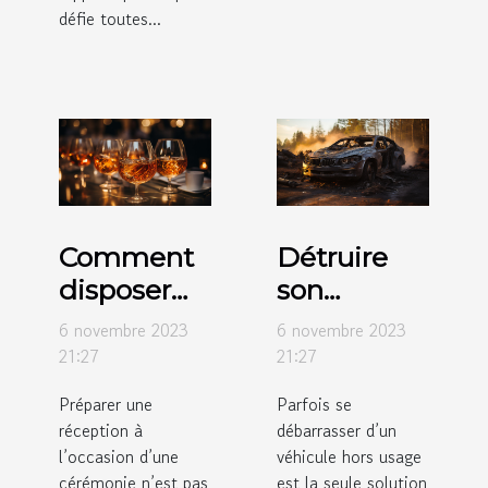
défie toutes...
Comment
Détruire
disposer
son
des verres
véhicule
6 novembre 2023
6 novembre 2023
sur des
hors usage
21:27
21:27
tables de
: comment
Préparer une
Parfois se
réception ?
y procédé ?
réception à
débarrasser d’un
l’occasion d’une
véhicule hors usage
cérémonie n’est pas
est la seule solution