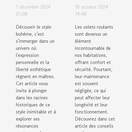
bohème :
pour
1 décembre 2024
10 octobre 2024
origines et
l'entretien
01:08
14:48
influences
régulier
Découvrir le style
Les volets roulants
modernes
des volets
bohème, c'est
sont devenus un
roulants
s'immerger dans un
élément
univers où
incontournable de
l'expression
nos habitations,
personnelle et la
offrant confort et
liberté esthétique
sécurité. Pourtant,
règnent en maîtres.
leur maintenance
Cet article vous
est souvent
invite à plonger
négligée, ce qui
dans les racines
peut affecter leur
historiques de ce
longévité et leur
style inimitable et à
fonctionnement.
explorer ses
Découvrez dans cet
résonances
article des conseils