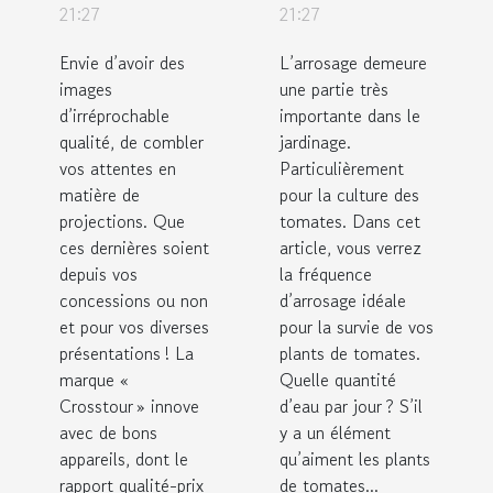
de marque
arroser les
21:27
21:27
Crosstour ?
tomates ?
Envie d’avoir des
L’arrosage demeure
images
une partie très
d’irréprochable
importante dans le
qualité, de combler
jardinage.
vos attentes en
Particulièrement
matière de
pour la culture des
projections. Que
tomates. Dans cet
ces dernières soient
article, vous verrez
depuis vos
la fréquence
concessions ou non
d’arrosage idéale
et pour vos diverses
pour la survie de vos
présentations ! La
plants de tomates.
marque «
Quelle quantité
Crosstour » innove
d’eau par jour ? S’il
avec de bons
y a un élément
appareils, dont le
qu’aiment les plants
rapport qualité-prix
de tomates...