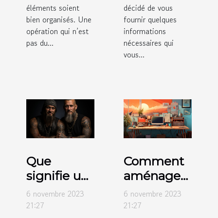
éléments soient
décidé de vous
bien organisés. Une
fournir quelques
opération qui n’est
informations
pas du...
nécessaires qui
vous...
Que
Comment
signifie un
aménager
tatouage
votre
6 novembre 2023
6 novembre 2023
tête-de-
espace de
21:27
21:27