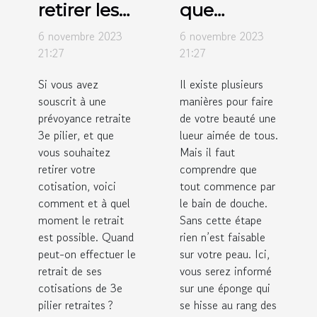
retirer les
que
fonds dans
l’éponge
6 novembre 2023
6 novembre 2023
un
konjac ?
21:27
21:27
système
Si vous avez
Il existe plusieurs
de trois
souscrit à une
manières pour faire
piliers ?
prévoyance retraite
de votre beauté une
3e pilier, et que
lueur aimée de tous.
vous souhaitez
Mais il faut
retirer votre
comprendre que
cotisation, voici
tout commence par
comment et à quel
le bain de douche.
moment le retrait
Sans cette étape
est possible. Quand
rien n’est faisable
peut-on effectuer le
sur votre peau. Ici,
retrait de ses
vous serez informé
cotisations de 3e
sur une éponge qui
pilier retraites ?
se hisse au rang des