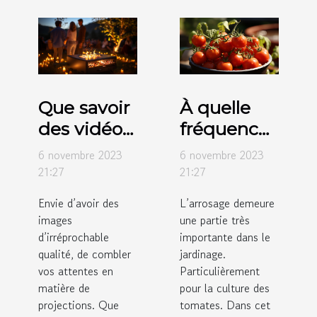
Que savoir
À quelle
des vidéos
fréquence
projecteurs
faut-il
6 novembre 2023
6 novembre 2023
de marque
arroser les
21:27
21:27
Crosstour ?
tomates ?
Envie d’avoir des
L’arrosage demeure
images
une partie très
d’irréprochable
importante dans le
qualité, de combler
jardinage.
vos attentes en
Particulièrement
matière de
pour la culture des
projections. Que
tomates. Dans cet