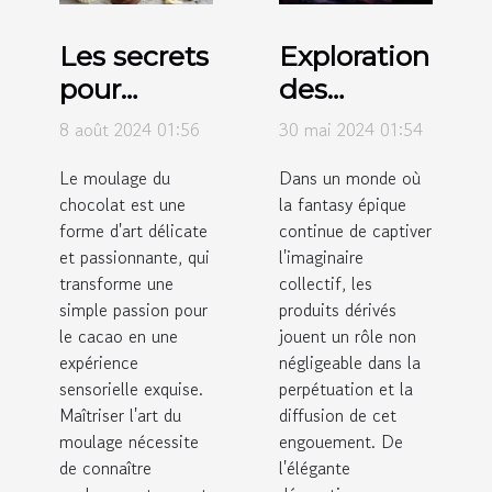
Les secrets
Exploration
pour
des
réussir le
tendances
8 août 2024 01:56
30 mai 2024 01:54
moulage
actuelles
Le moulage du
Dans un monde où
du
des
chocolat est une
la fantasy épique
chocolat à
produits
forme d'art délicate
continue de captiver
la maison
dérivés
et passionnante, qui
l'imaginaire
transforme une
issus de la
collectif, les
simple passion pour
produits dérivés
fantasy
le cacao en une
jouent un rôle non
épique
expérience
négligeable dans la
sensorielle exquise.
perpétuation et la
Maîtriser l'art du
diffusion de cet
moulage nécessite
engouement. De
de connaître
l'élégante