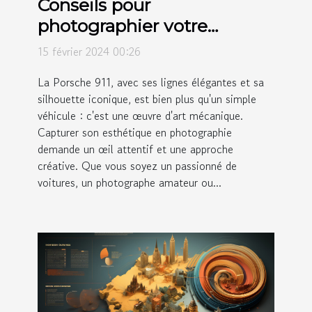
Conseils pour
photographier votre
Porsche 911 et sublimer son
15 février 2024 00:26
esthétique
La Porsche 911, avec ses lignes élégantes et sa
silhouette iconique, est bien plus qu'un simple
véhicule : c'est une œuvre d'art mécanique.
Capturer son esthétique en photographie
demande un œil attentif et une approche
créative. Que vous soyez un passionné de
voitures, un photographe amateur ou...