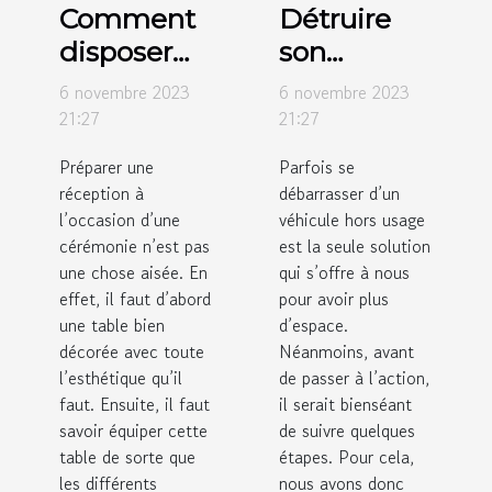
Comment
Détruire
disposer
son
des verres
véhicule
6 novembre 2023
6 novembre 2023
sur des
hors usage
21:27
21:27
tables de
: comment
Préparer une
Parfois se
réception ?
y procédé ?
réception à
débarrasser d’un
l’occasion d’une
véhicule hors usage
cérémonie n’est pas
est la seule solution
une chose aisée. En
qui s’offre à nous
effet, il faut d’abord
pour avoir plus
une table bien
d’espace.
décorée avec toute
Néanmoins, avant
l’esthétique qu’il
de passer à l’action,
faut. Ensuite, il faut
il serait bienséant
savoir équiper cette
de suivre quelques
table de sorte que
étapes. Pour cela,
les différents
nous avons donc