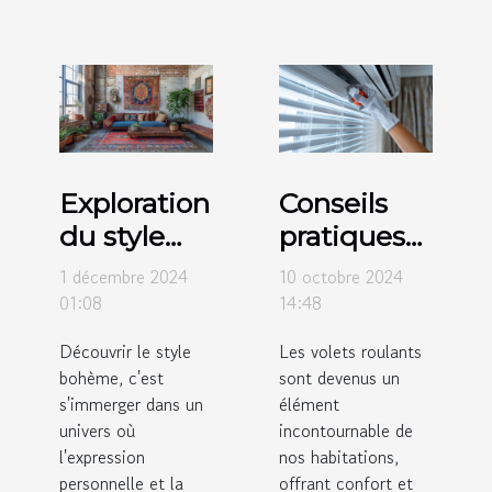
Exploration
Conseils
du style
pratiques
bohème :
pour
1 décembre 2024
10 octobre 2024
origines et
l'entretien
01:08
14:48
influences
régulier
Découvrir le style
Les volets roulants
modernes
des volets
bohème, c'est
sont devenus un
roulants
s'immerger dans un
élément
univers où
incontournable de
l'expression
nos habitations,
personnelle et la
offrant confort et