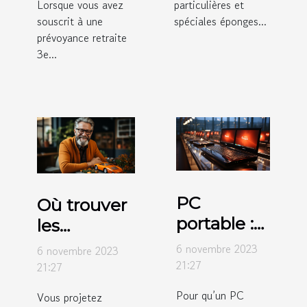
Lorsque vous avez
particulières et
souscrit à une
spéciales éponges...
prévoyance retraite
3e...
PC
Où trouver
portable :
les
pourquoi
différents
6 novembre 2023
6 novembre 2023
choisir
types
21:27
21:27
celui avec
d’assurance
Pour qu’un PC
Vous projetez
un