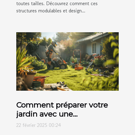
toutes tailles. Découvrez comment ces
structures modulables et design...
Comment préparer votre
jardin avec une
motobineuse avant la
22 février 2025 00:24
plantation