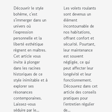
influences
régulier
Découvrir le style
Les volets roulants
modernes
des volets
bohème, c'est
sont devenus un
roulants
s'immerger dans un
élément
univers où
incontournable de
l'expression
nos habitations,
personnelle et la
offrant confort et
liberté esthétique
sécurité. Pourtant,
règnent en maîtres.
leur maintenance
Cet article vous
est souvent
invite à plonger
négligée, ce qui
dans les racines
peut affecter leur
historiques de ce
longévité et leur
style inimitable et à
fonctionnement.
explorer ses
Découvrez dans cet
résonances
article des conseils
contemporaines.
pratiques pour
Laissez-vous
l'entretien régulier
séduire par le...
de...