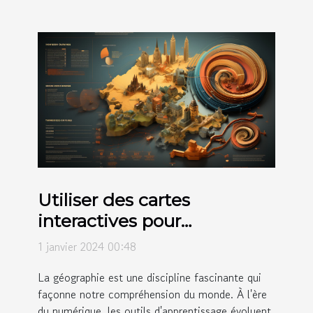
Utiliser des cartes
interactives pour
l'éducation géographique
1 janvier 2024 00:48
La géographie est une discipline fascinante qui
façonne notre compréhension du monde. À l'ère
du numérique, les outils d'apprentissage évoluent