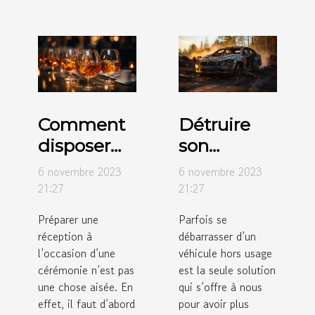
Comment
Détruire
disposer
son
des verres
véhicule
6 novembre 2023
6 novembre 2023
sur des
hors usage
21:27
21:27
tables de
: comment
Préparer une
Parfois se
réception ?
y procédé ?
réception à
débarrasser d’un
l’occasion d’une
véhicule hors usage
cérémonie n’est pas
est la seule solution
une chose aisée. En
qui s’offre à nous
effet, il faut d’abord
pour avoir plus