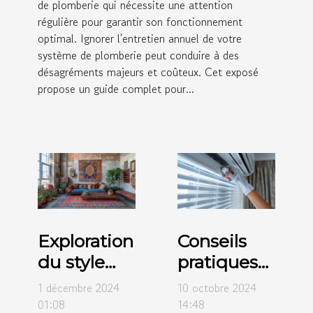
de plomberie qui nécessite une attention
régulière pour garantir son fonctionnement
optimal. Ignorer l'entretien annuel de votre
système de plomberie peut conduire à des
désagréments majeurs et coûteux. Cet exposé
propose un guide complet pour...
Exploration
Conseils
du style
pratiques
bohème :
pour
1 décembre 2024
10 octobre 2024
origines et
l'entretien
01:08
14:48