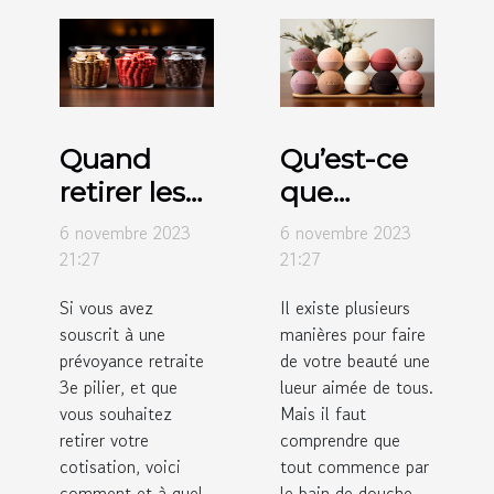
Quand
Qu’est-ce
retirer les
que
fonds dans
l’éponge
6 novembre 2023
6 novembre 2023
un
konjac ?
21:27
21:27
système
Si vous avez
Il existe plusieurs
de trois
souscrit à une
manières pour faire
piliers ?
prévoyance retraite
de votre beauté une
3e pilier, et que
lueur aimée de tous.
vous souhaitez
Mais il faut
retirer votre
comprendre que
cotisation, voici
tout commence par
comment et à quel
le bain de douche.