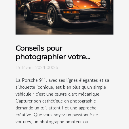
Conseils pour
photographier votre
Porsche 911 et sublimer son
15 février 2024 00:26
esthétique
La Porsche 911, avec ses lignes élégantes et sa
silhouette iconique, est bien plus qu'un simple
véhicule : c'est une œuvre d'art mécanique.
Capturer son esthétique en photographie
demande un œil attentif et une approche
créative. Que vous soyez un passionné de
voitures, un photographe amateur ou...