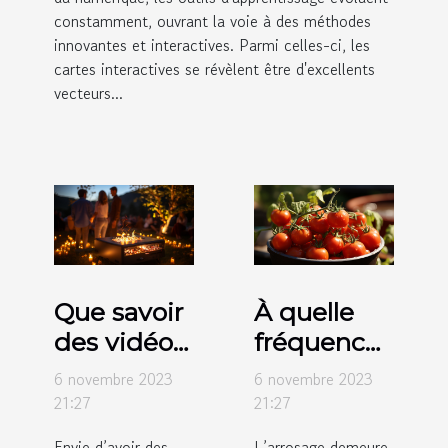
constamment, ouvrant la voie à des méthodes
innovantes et interactives. Parmi celles-ci, les
cartes interactives se révèlent être d'excellents
vecteurs...
Que savoir
À quelle
des vidéos
fréquence
projecteurs
faut-il
6 novembre 2023
6 novembre 2023
de marque
arroser les
21:27
21:27
Crosstour ?
tomates ?
Envie d’avoir des
L’arrosage demeure