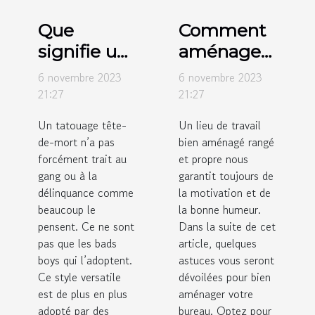
Que
Comment
signifie un
aménager
tatouage
votre
6 novembre 2023
6 novembre 2023
tête-de-
espace de
21:27
21:27
mort ?
travail ?
Un tatouage tête-
Un lieu de travail
de-mort n’a pas
bien aménagé rangé
forcément trait au
et propre nous
gang ou à la
garantit toujours de
délinquance comme
la motivation et de
beaucoup le
la bonne humeur.
pensent. Ce ne sont
Dans la suite de cet
pas que les bads
article, quelques
boys qui l’adoptent.
astuces vous seront
Ce style versatile
dévoilées pour bien
est de plus en plus
aménager votre
adopté par des
bureau. Optez pour