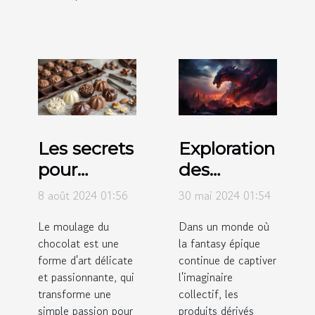
Les secrets
Exploration
pour
des
réussir le
tendances
8 août 2024 01:56
30 mai 2024 01:54
moulage
actuelles
Le moulage du
Dans un monde où
du
des
chocolat est une
la fantasy épique
chocolat à
produits
forme d'art délicate
continue de captiver
la maison
dérivés
et passionnante, qui
l'imaginaire
transforme une
issus de la
collectif, les
simple passion pour
produits dérivés