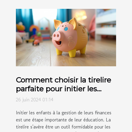
Comment choisir la tirelire
parfaite pour initier les
enfants à l'épargne
26 juin 2024 01:14
Initier les enfants à la gestion de leurs finances
est une étape importante de leur éducation. La
tirelire s'avère être un outil formidable pour les