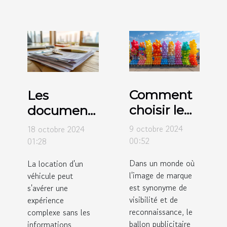
Comment
Les
choisir le
documents
meilleur
nécessaires
9 octobre 2024
18 octobre 2024
ballon
pour louer
00:52
01:28
publicitaire
un
Dans un monde où
La location d'un
pour votre
véhicule :
l'image de marque
véhicule peut
entreprise
un guide
est synonyme de
s'avérer une
visibilité et de
complet
expérience
reconnaissance, le
complexe sans les
ballon publicitaire
informations