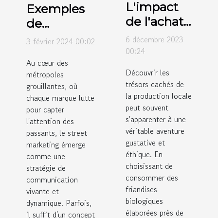
L'impact
Exemples
de l'achat
de
de
campagnes
6 décembre 2023
3 février 2024 00:02
friandises
00:24
de street
Au cœur des
bio locales
marketing
Découvrir les
métropoles
sur
réussies
trésors cachés de
grouillantes, où
l'économie
avec des
la production locale
chaque marque lutte
régionale
peut souvent
drapeaux
pour capter
s'apparenter à une
l'attention des
sac à dos
véritable aventure
passants, le street
gustative et
marketing émerge
éthique. En
comme une
choisissant de
stratégie de
consommer des
communication
friandises
vivante et
biologiques
dynamique. Parfois,
élaborées près de
il suffit d'un concept