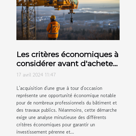
Les critères économiques à
considérer avant d'acheter
une grue à tour d'occasion
17 avril 2024 11:47
L'acquisition d'une grue à tour d'occasion
représente une opportunité économique notable
pour de nombreux professionnels du bâtiment et
des travaux publics. Néanmoins, cette démarche
exige une analyse minutieuse des différents
critères économiques pour garantir un
investissement pérenne et...