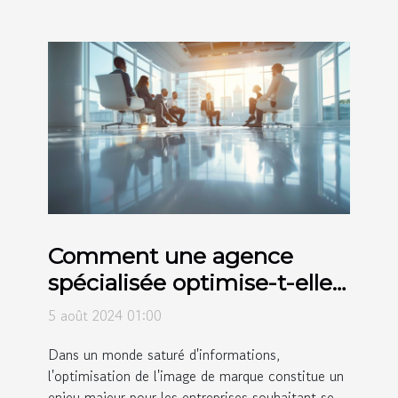
Comment une agence
spécialisée optimise-t-elle
l'image de marques
5 août 2024 01:00
internationales ?
Dans un monde saturé d'informations,
l'optimisation de l'image de marque constitue un
enjeu majeur pour les entreprises souhaitant se