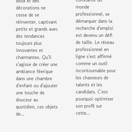
doux et des
recherche
doux et
monde
décorations ne
d'emploi
décorations
professionnel, se
cesse de se
démarquer dans la
réinventer, captivant
recherche d'emploi
petits et grands avec
est devenu un défi
des tendances
de taille. Le réseau
toujours plus
professionnel en
innovantes et
ligne s'est affirmé
charmantes. Qu'il
comme un outil
s'agisse de créer une
incontournable pour
ambiance féerique
les chasseurs de
dans une chambre
talents et les
d'enfant ou d'ajouter
candidats. C'est
une touche de
pourquoi optimiser
douceur au
son profil sur
quotidien, ces objets
cette...
de...