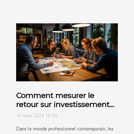
Comment mesurer le
retour sur investissement
des activités de team
14 mars 2024 16:34
building dans votre
Dans le monde professionnel contemporain, les
entreprise