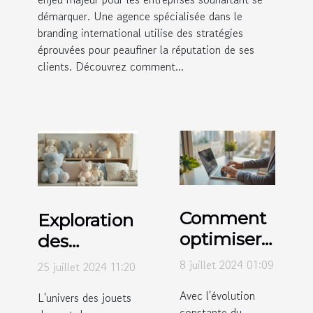
démarquer. Une agence spécialisée dans le
branding international utilise des stratégies
éprouvées pour peaufiner la réputation de ses
clients. Découvrez comment...
Comment
Exploration
optimiser
des
votre profil
tendances
8 juillet 2024 01:09
25 juillet 2024 11:20
LinkedIn
actuelles
Avec l'évolution
L'univers des jouets
pour la
en jouets
constante du