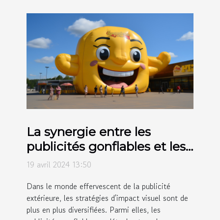
La synergie entre les
publicités gonflables et les
autres formes de publicité
19 avril 2024 13:50
extérieure
Dans le monde effervescent de la publicité
extérieure, les stratégies d'impact visuel sont de
plus en plus diversifiées. Parmi elles, les