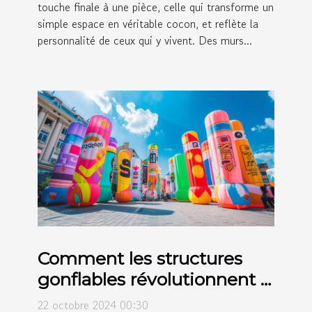
touche finale à une pièce, celle qui transforme un
simple espace en véritable cocon, et reflète la
personnalité de ceux qui y vivent. Des murs...
Comment les structures
gonflables révolutionnent la
publicité moderne
22 octobre 2024 00:30