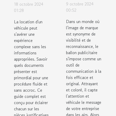
meilleur
nécessaires
9 octobre 2024
18 octobre 2024
ballon
pour louer
00:52
01:28
publicitaire
un
Dans un monde où
La location d'un
pour votre
véhicule :
l'image de marque
véhicule peut
entreprise
un guide
est synonyme de
s'avérer une
visibilité et de
complet
expérience
reconnaissance, le
complexe sans les
ballon publicitaire
informations
s'impose comme un
appropriées. Savoir
outil de
quels documents
communication à la
présenter est
fois efficace et
primordial pour une
original. Attrayant
procédure fluide et
et coloré, il capte
sans accroc. Ce
l'attention et
guide complet est
véhicule le message
conçu pour éclairer
de votre entreprise
chacun sur les
dans les airs. Alors,
pièces justificatives