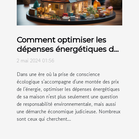
Comment optimiser les
dépenses énergétiques de
votre maison pour
2 mai 2024 01:56
améliorer votre situation
Dans une ère où la prise de conscience
économique
écologique s'accompagne d'une montée des prix
de l'énergie, optimiser les dépenses énergétiques
de sa maison n'est plus seulement une question
de responsabilité environnementale, mais aussi
une démarche économique judicieuse. Nombreux
sont ceux qui cherchent...