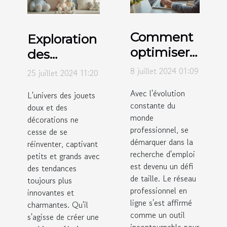
Comment
Exploration
optimiser
des
votre profil
tendances
8 juillet 2024 01:09
25 juillet 2024 11:20
LinkedIn
actuelles
Avec l'évolution
L'univers des jouets
pour la
en jouets
constante du
doux et des
recherche
doux et
monde
décorations ne
d'emploi
décorations
professionnel, se
cesse de se
démarquer dans la
réinventer, captivant
recherche d'emploi
petits et grands avec
est devenu un défi
des tendances
de taille. Le réseau
toujours plus
professionnel en
innovantes et
ligne s'est affirmé
charmantes. Qu'il
comme un outil
s'agisse de créer une