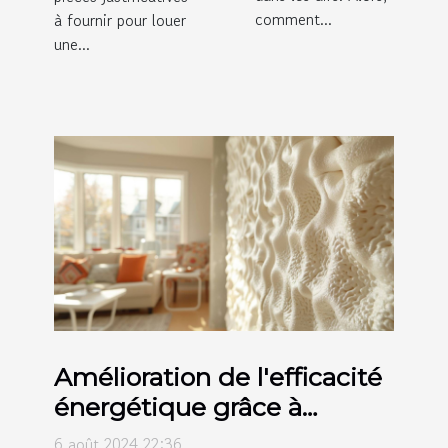
comment...
à fournir pour louer
une...
Amélioration de l'efficacité
énergétique grâce à
l'isolation par mousse
6 août 2024 22:36