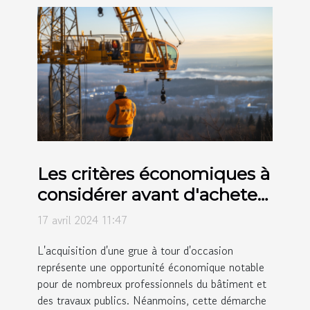
Les critères économiques à
considérer avant d'acheter
une grue à tour d'occasion
17 avril 2024 11:47
L'acquisition d'une grue à tour d'occasion
représente une opportunité économique notable
pour de nombreux professionnels du bâtiment et
des travaux publics. Néanmoins, cette démarche