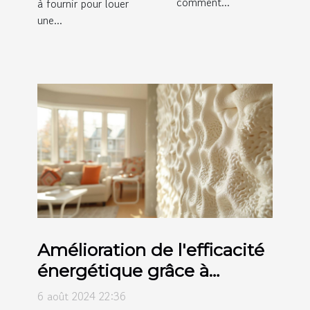
comment...
à fournir pour louer
une...
Amélioration de l'efficacité
énergétique grâce à
l'isolation par mousse
6 août 2024 22:36