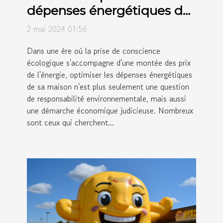
dépenses énergétiques de
votre maison pour
2 mai 2024 01:56
améliorer votre situation
Dans une ère où la prise de conscience
économique
écologique s'accompagne d'une montée des prix
de l'énergie, optimiser les dépenses énergétiques
de sa maison n'est plus seulement une question
de responsabilité environnementale, mais aussi
une démarche économique judicieuse. Nombreux
sont ceux qui cherchent...