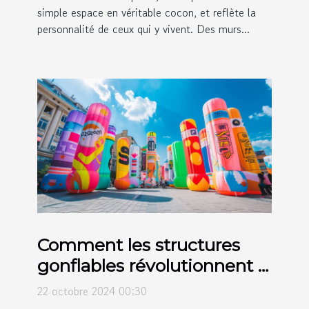
simple espace en véritable cocon, et reflète la
personnalité de ceux qui y vivent. Des murs...
Comment les structures
gonflables révolutionnent la
publicité moderne
22 octobre 2024 00:30