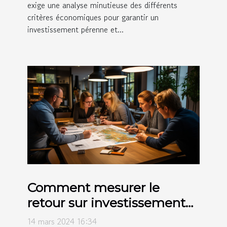
exige une analyse minutieuse des différents
critères économiques pour garantir un
investissement pérenne et...
Comment mesurer le
retour sur investissement
des activités de team
14 mars 2024 16:34