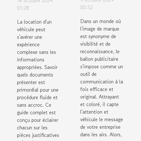
18 octobre 2024
ballon
pour louer
00:52
01:28
publicitaire
un
Dans un monde où
La location d'un
pour votre
véhicule :
l'image de marque
véhicule peut
entreprise
un guide
est synonyme de
s'avérer une
visibilité et de
complet
expérience
reconnaissance, le
complexe sans les
ballon publicitaire
informations
s'impose comme un
appropriées. Savoir
outil de
quels documents
communication à la
présenter est
fois efficace et
primordial pour une
original. Attrayant
procédure fluide et
et coloré, il capte
sans accroc. Ce
l'attention et
guide complet est
véhicule le message
conçu pour éclairer
de votre entreprise
chacun sur les
dans les airs. Alors,
pièces justificatives