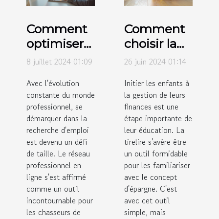
Comment
Comment
optimiser
choisir la
votre profil
tirelire
8 juillet 2024 01:09
26 juin 2024 01:14
LinkedIn
parfaite
Avec l'évolution
Initier les enfants à
pour la
pour initier
constante du monde
la gestion de leurs
recherche
les enfants
professionnel, se
finances est une
d'emploi
à l'épargne
démarquer dans la
étape importante de
recherche d'emploi
leur éducation. La
est devenu un défi
tirelire s'avère être
de taille. Le réseau
un outil formidable
professionnel en
pour les familiariser
ligne s'est affirmé
avec le concept
comme un outil
d'épargne. C'est
incontournable pour
avec cet outil
les chasseurs de
simple, mais