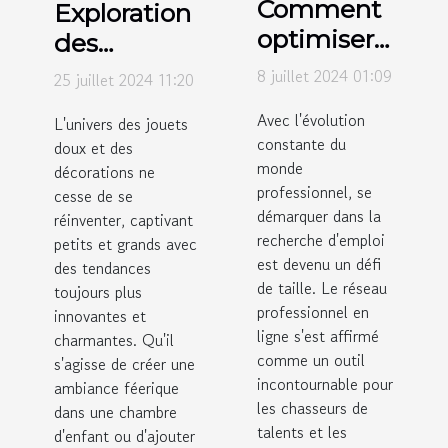
Comment
Exploration
optimiser
des
votre profil
tendances
8 juillet 2024 01:09
25 juillet 2024 11:20
LinkedIn
actuelles
Avec l'évolution
L'univers des jouets
pour la
en jouets
constante du
doux et des
recherche
doux et
monde
décorations ne
d'emploi
décorations
professionnel, se
cesse de se
démarquer dans la
réinventer, captivant
recherche d'emploi
petits et grands avec
est devenu un défi
des tendances
de taille. Le réseau
toujours plus
professionnel en
innovantes et
ligne s'est affirmé
charmantes. Qu'il
comme un outil
s'agisse de créer une
incontournable pour
ambiance féerique
les chasseurs de
dans une chambre
talents et les
d'enfant ou d'ajouter