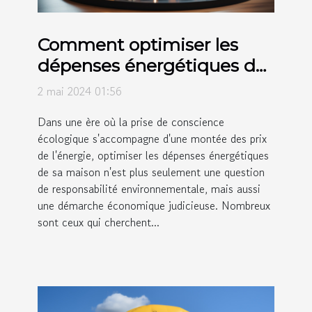
Comment optimiser les
dépenses énergétiques de
votre maison pour
2 mai 2024 01:56
améliorer votre situation
Dans une ère où la prise de conscience
économique
écologique s'accompagne d'une montée des prix
de l'énergie, optimiser les dépenses énergétiques
de sa maison n'est plus seulement une question
de responsabilité environnementale, mais aussi
une démarche économique judicieuse. Nombreux
sont ceux qui cherchent...