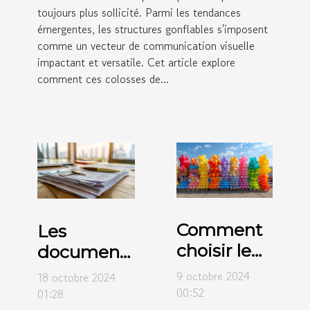
toujours plus sollicité. Parmi les tendances
émergentes, les structures gonflables s'imposent
comme un vecteur de communication visuelle
impactant et versatile. Cet article explore
comment ces colosses de...
Comment
Les
choisir le
documents
meilleur
nécessaires
9 octobre 2024
18 octobre 2024
ballon
pour louer
00:52
01:28