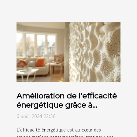
Amélioration de l'efficacité
énergétique grâce à
l'isolation par mousse
6 août 2024 22:36
polyuréthane
L'efficacité énergétique est au cœur des