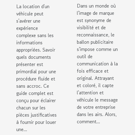
publicitaire
un
Dans un monde où
La location d'un
pour votre
véhicule :
l'image de marque
véhicule peut
entreprise
un guide
est synonyme de
s'avérer une
visibilité et de
complet
expérience
reconnaissance, le
complexe sans les
ballon publicitaire
informations
s'impose comme un
appropriées. Savoir
outil de
quels documents
communication à la
présenter est
fois efficace et
primordial pour une
original. Attrayant
procédure fluide et
et coloré, il capte
sans accroc. Ce
l'attention et
guide complet est
véhicule le message
conçu pour éclairer
de votre entreprise
chacun sur les
dans les airs. Alors,
pièces justificatives
comment...
à fournir pour louer
une...