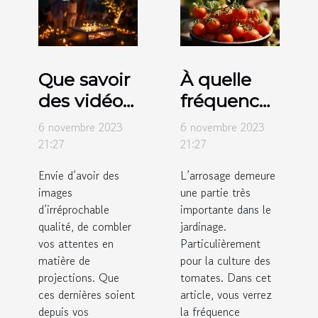
Que savoir
À quelle
des vidéos
fréquence
projecteurs
faut-il
6 novembre 2023
6 novembre 2023
de marque
arroser les
21:27
21:27
Crosstour ?
tomates ?
Envie d’avoir des
L’arrosage demeure
images
une partie très
d’irréprochable
importante dans le
qualité, de combler
jardinage.
vos attentes en
Particulièrement
matière de
pour la culture des
projections. Que
tomates. Dans cet
ces dernières soient
article, vous verrez
depuis vos
la fréquence