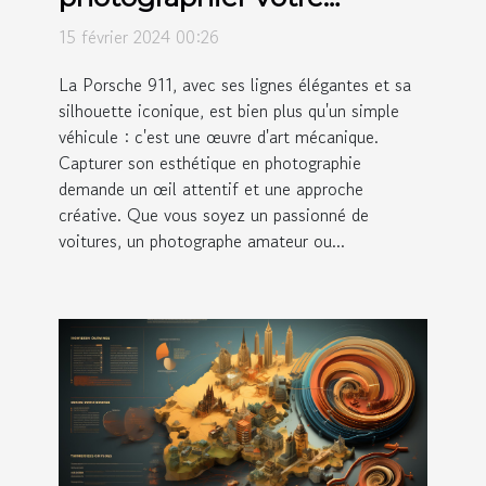
Porsche 911 et sublimer son
15 février 2024 00:26
esthétique
La Porsche 911, avec ses lignes élégantes et sa
silhouette iconique, est bien plus qu'un simple
véhicule : c'est une œuvre d'art mécanique.
Capturer son esthétique en photographie
demande un œil attentif et une approche
créative. Que vous soyez un passionné de
voitures, un photographe amateur ou...