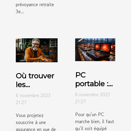
prévoyance retraite
3e...
PC
Où trouver
portable :
les
pourquoi
différents
6 novembre 2023
6 novembre 2023
choisir
types
21:27
21:27
celui avec
d’assurance
Pour qu’un PC
Vous projetez
un
détaillés ?
marche bien, il faut
souscrire à une
Windows
qu’il soit équipé
assurance en vue de