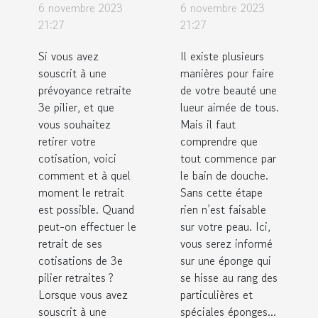
fonds dans
l’éponge
6 novembre 2023
6 novembre 2023
un
konjac ?
21:27
21:27
système
Si vous avez
Il existe plusieurs
de trois
souscrit à une
manières pour faire
piliers ?
prévoyance retraite
de votre beauté une
3e pilier, et que
lueur aimée de tous.
vous souhaitez
Mais il faut
retirer votre
comprendre que
cotisation, voici
tout commence par
comment et à quel
le bain de douche.
moment le retrait
Sans cette étape
est possible. Quand
rien n’est faisable
peut-on effectuer le
sur votre peau. Ici,
retrait de ses
vous serez informé
cotisations de 3e
sur une éponge qui
pilier retraites ?
se hisse au rang des
Lorsque vous avez
particulières et
souscrit à une
spéciales éponges...