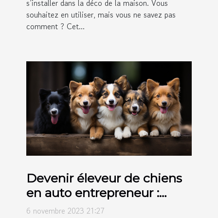
s’installer dans la déco de la maison. Vous
souhaitez en utiliser, mais vous ne savez pas
comment ? Cet...
Devenir éleveur de chiens
en auto entrepreneur :
comment s’y prendre ?
6 novembre 2023 21:27