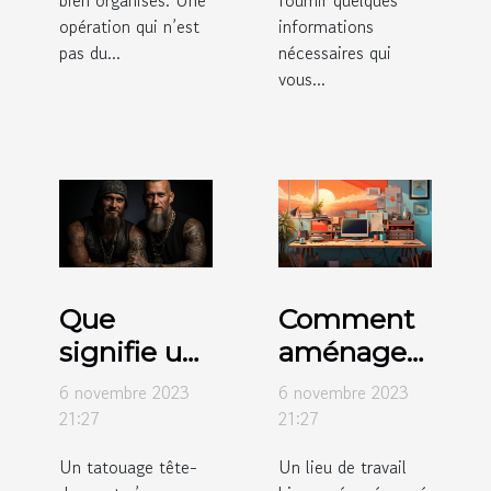
bien organisés. Une
fournir quelques
opération qui n’est
informations
pas du...
nécessaires qui
vous...
Que
Comment
signifie un
aménager
tatouage
votre
6 novembre 2023
6 novembre 2023
tête-de-
espace de
21:27
21:27
mort ?
travail ?
Un tatouage tête-
Un lieu de travail