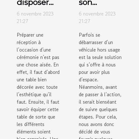
disposer
son
des verres
véhicule
6 novembre 2023
6 novembre 2023
sur des
hors usage
21:27
21:27
tables de
: comment
Préparer une
Parfois se
réception ?
y procédé ?
réception à
débarrasser d’un
l’occasion d’une
véhicule hors usage
cérémonie n’est pas
est la seule solution
une chose aisée. En
qui s’offre à nous
effet, il faut d’abord
pour avoir plus
une table bien
d’espace.
décorée avec toute
Néanmoins, avant
l’esthétique qu’il
de passer à l’action,
faut. Ensuite, il faut
il serait bienséant
savoir équiper cette
de suivre quelques
table de sorte que
étapes. Pour cela,
les différents
nous avons donc
éléments soient
décidé de vous