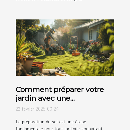
Comment préparer votre
jardin avec une
motobineuse avant la
22 février 2025 00:24
plantation
La préparation du sol est une étape
fondamentale pour tout jardinier souhaitant