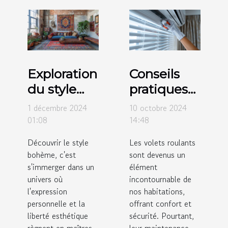
Exploration
Conseils
du style
pratiques
bohème :
pour
1 décembre 2024
10 octobre 2024
origines et
l'entretien
01:08
14:48
influences
régulier
Découvrir le style
Les volets roulants
modernes
des volets
bohème, c'est
sont devenus un
roulants
s'immerger dans un
élément
univers où
incontournable de
l'expression
nos habitations,
personnelle et la
offrant confort et
liberté esthétique
sécurité. Pourtant,