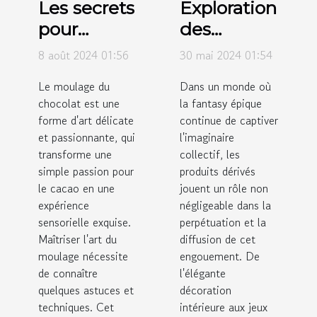
Les secrets
Exploration
pour
des
réussir le
tendances
8 août 2024 01:56
30 mai 2024 01:54
moulage
actuelles
Le moulage du
Dans un monde où
du
des
chocolat est une
la fantasy épique
chocolat à
produits
forme d'art délicate
continue de captiver
la maison
dérivés
et passionnante, qui
l'imaginaire
transforme une
issus de la
collectif, les
simple passion pour
produits dérivés
fantasy
le cacao en une
jouent un rôle non
épique
expérience
négligeable dans la
sensorielle exquise.
perpétuation et la
Maîtriser l'art du
diffusion de cet
moulage nécessite
engouement. De
de connaître
l'élégante
quelques astuces et
décoration
techniques. Cet
intérieure aux jeux