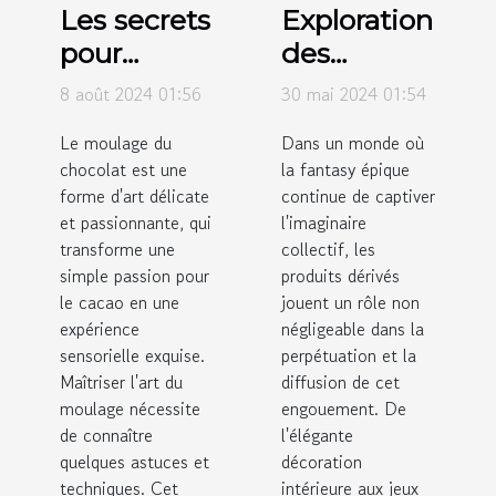
Les secrets
Exploration
pour
des
réussir le
tendances
8 août 2024 01:56
30 mai 2024 01:54
moulage
actuelles
Le moulage du
Dans un monde où
du
des
chocolat est une
la fantasy épique
chocolat à
produits
forme d'art délicate
continue de captiver
la maison
dérivés
et passionnante, qui
l'imaginaire
transforme une
issus de la
collectif, les
simple passion pour
produits dérivés
fantasy
le cacao en une
jouent un rôle non
épique
expérience
négligeable dans la
sensorielle exquise.
perpétuation et la
Maîtriser l'art du
diffusion de cet
moulage nécessite
engouement. De
de connaître
l'élégante
quelques astuces et
décoration
techniques. Cet
intérieure aux jeux