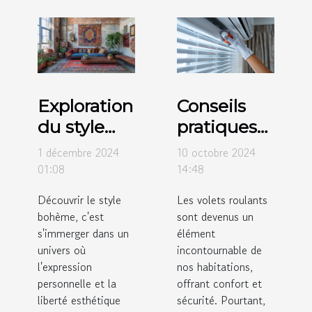
Exploration
Conseils
du style
pratiques
bohème :
pour
1 décembre 2024
10 octobre 2024
origines et
l'entretien
01:08
14:48
influences
régulier
Découvrir le style
Les volets roulants
modernes
des volets
bohème, c'est
sont devenus un
roulants
s'immerger dans un
élément
univers où
incontournable de
l'expression
nos habitations,
personnelle et la
offrant confort et
liberté esthétique
sécurité. Pourtant,