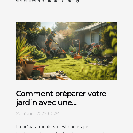
structures modulables et design...
Comment préparer votre
jardin avec une
motobineuse avant la
22 février 2025 00:24
plantation
La préparation du sol est une étape