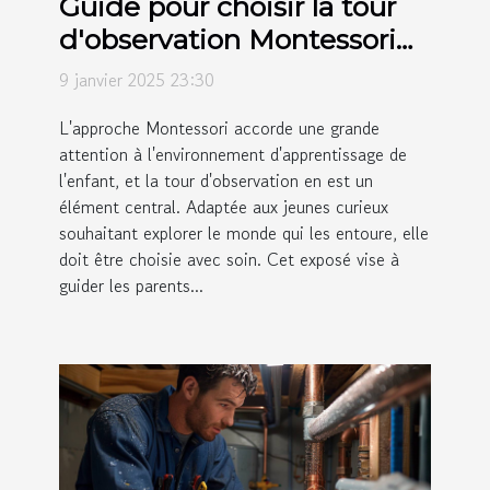
Guide pour choisir la tour
d'observation Montessori
adaptée à votre enfant
9 janvier 2025 23:30
L'approche Montessori accorde une grande
attention à l'environnement d'apprentissage de
l'enfant, et la tour d'observation en est un
élément central. Adaptée aux jeunes curieux
souhaitant explorer le monde qui les entoure, elle
doit être choisie avec soin. Cet exposé vise à
guider les parents...