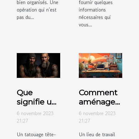
bien organisés. Une
fournir quelques
opération qui n’est
informations
pas du...
nécessaires qui
vous...
Que
Comment
signifie un
aménager
tatouage
votre
6 novembre 2023
6 novembre 2023
tête-de-
espace de
21:27
21:27
mort ?
travail ?
Un tatouage tête-
Un lieu de travail