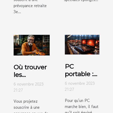
prévoyance retraite
3e...
PC
Où trouver
portable :
les
pourquoi
différents
6 novembre 2023
6 novembre 2023
choisir
types
21:27
21:27
celui avec
d’assurance
Pour qu’un PC
Vous projetez
un
détaillés ?
marche bien, il faut
souscrire à une
Windows
qu’il soit équipé