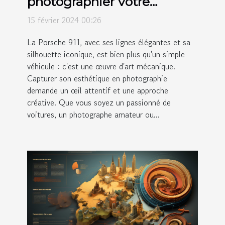
photographier votre
Porsche 911 et sublimer son
15 février 2024 00:26
esthétique
La Porsche 911, avec ses lignes élégantes et sa
silhouette iconique, est bien plus qu'un simple
véhicule : c'est une œuvre d'art mécanique.
Capturer son esthétique en photographie
demande un œil attentif et une approche
créative. Que vous soyez un passionné de
voitures, un photographe amateur ou...