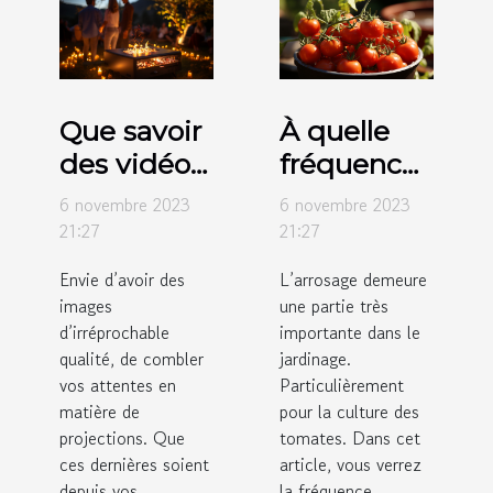
Que savoir
À quelle
des vidéos
fréquence
projecteurs
faut-il
6 novembre 2023
6 novembre 2023
de marque
arroser les
21:27
21:27
Crosstour ?
tomates ?
Envie d’avoir des
L’arrosage demeure
images
une partie très
d’irréprochable
importante dans le
qualité, de combler
jardinage.
vos attentes en
Particulièrement
matière de
pour la culture des
projections. Que
tomates. Dans cet
ces dernières soient
article, vous verrez
depuis vos
la fréquence