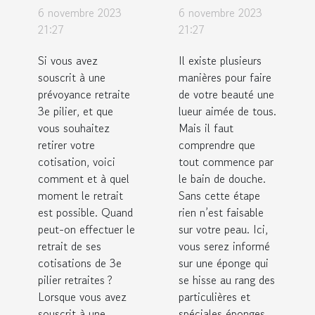
fonds dans
l’éponge
6 novembre 2023
6 novembre 2023
un
konjac ?
21:27
21:27
système
Si vous avez
Il existe plusieurs
de trois
souscrit à une
manières pour faire
piliers ?
prévoyance retraite
de votre beauté une
3e pilier, et que
lueur aimée de tous.
vous souhaitez
Mais il faut
retirer votre
comprendre que
cotisation, voici
tout commence par
comment et à quel
le bain de douche.
moment le retrait
Sans cette étape
est possible. Quand
rien n’est faisable
peut-on effectuer le
sur votre peau. Ici,
retrait de ses
vous serez informé
cotisations de 3e
sur une éponge qui
pilier retraites ?
se hisse au rang des
Lorsque vous avez
particulières et
souscrit à une
spéciales éponges...