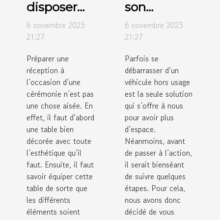
disposer
son
des verres
véhicule
6 novembre 2023
6 novembre 2023
sur des
hors usage
21:27
21:27
tables de
: comment
Préparer une
Parfois se
réception ?
y procédé ?
réception à
débarrasser d’un
l’occasion d’une
véhicule hors usage
cérémonie n’est pas
est la seule solution
une chose aisée. En
qui s’offre à nous
effet, il faut d’abord
pour avoir plus
une table bien
d’espace.
décorée avec toute
Néanmoins, avant
l’esthétique qu’il
de passer à l’action,
faut. Ensuite, il faut
il serait bienséant
savoir équiper cette
de suivre quelques
table de sorte que
étapes. Pour cela,
les différents
nous avons donc
éléments soient
décidé de vous