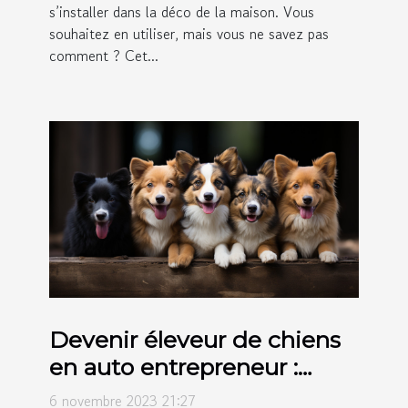
s’installer dans la déco de la maison. Vous
souhaitez en utiliser, mais vous ne savez pas
comment ? Cet...
Devenir éleveur de chiens
en auto entrepreneur :
comment s’y prendre ?
6 novembre 2023 21:27