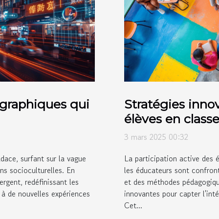
graphiques qui
Stratégies inno
élèves en class
3 mars 2025 00:32
dace, surfant sur la vague
La participation active des 
s socioculturelles. En
les éducateurs sont confront
gent, redéfinissant les
et des méthodes pédagogiques
 à de nouvelles expériences
innovantes pour capter l'int
Cet...