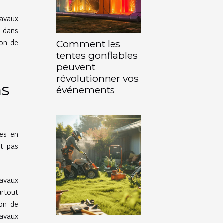
ravaux
s dans
ion de
Comment les
tentes gonflables
peuvent
révolutionner vos
ns
événements
es en
nt pas
avaux
urtout
ion de
ravaux