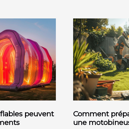
flables peuvent
Comment prépar
ements
une motobineuse