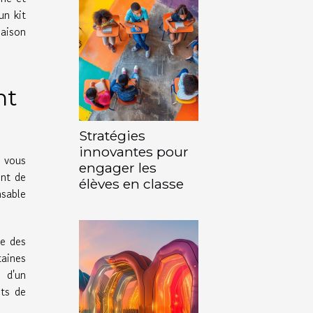
un kit
maison
nt
Stratégies
innovantes pour
, vous
engager les
ent de
élèves en classe
sable
ie des
aines
e d'un
nts de