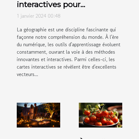
interactives pour
l'éducation géographique
1 janvier 2024 00:48
La géographie est une discipline fascinante qui
façonne notre compréhension du monde. À l'ère
du numérique, les outils d'apprentissage évoluent
constamment, ouvrant la voie à des méthodes
innovantes et interactives. Parmi celles-ci, les
cartes interactives se révèlent être d'excellents
vecteurs...