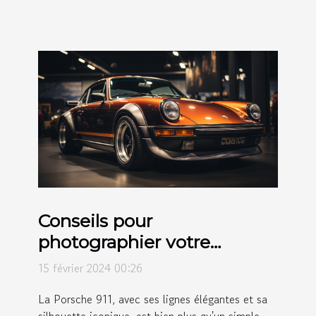
Conseils pour
photographier votre
Porsche 911 et sublimer son
15 février 2024 00:26
esthétique
La Porsche 911, avec ses lignes élégantes et sa
silhouette iconique, est bien plus qu'un simple