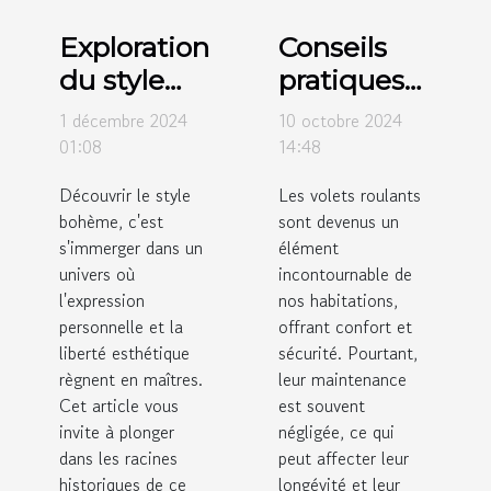
Exploration
Conseils
du style
pratiques
bohème :
pour
1 décembre 2024
10 octobre 2024
origines et
l'entretien
01:08
14:48
influences
régulier
Découvrir le style
Les volets roulants
modernes
des volets
bohème, c'est
sont devenus un
roulants
s'immerger dans un
élément
univers où
incontournable de
l'expression
nos habitations,
personnelle et la
offrant confort et
liberté esthétique
sécurité. Pourtant,
règnent en maîtres.
leur maintenance
Cet article vous
est souvent
invite à plonger
négligée, ce qui
dans les racines
peut affecter leur
historiques de ce
longévité et leur