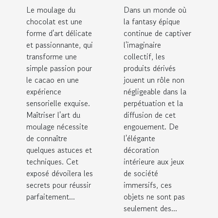
Le moulage du
Dans un monde où
du
des
chocolat est une
la fantasy épique
chocolat à
produits
forme d'art délicate
continue de captiver
la maison
dérivés
et passionnante, qui
l'imaginaire
transforme une
issus de la
collectif, les
simple passion pour
produits dérivés
fantasy
le cacao en une
jouent un rôle non
épique
expérience
négligeable dans la
sensorielle exquise.
perpétuation et la
Maîtriser l'art du
diffusion de cet
moulage nécessite
engouement. De
de connaître
l'élégante
quelques astuces et
décoration
techniques. Cet
intérieure aux jeux
exposé dévoilera les
de société
secrets pour réussir
immersifs, ces
parfaitement...
objets ne sont pas
seulement des...