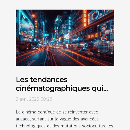
Les tendances
cinématographiques qui
façonnent 2024
3 avril 2025 00:26
Le cinéma continue de se réinventer avec
audace, surfant sur la vague des avancées
technologiques et des mutations socioculturelles.