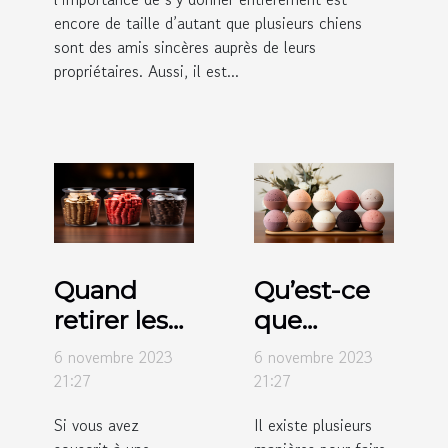
encore de taille d’autant que plusieurs chiens
sont des amis sincères auprès de leurs
propriétaires. Aussi, il est...
Quand
Qu’est-ce
retirer les
que
fonds dans
l’éponge
6 novembre 2023
6 novembre 2023
un
konjac ?
21:27
21:27
système
Si vous avez
Il existe plusieurs
de trois