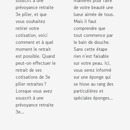
souscrit à une
manières pour faire
piliers ?
prévoyance retraite
de votre beauté une
3e pilier, et que
lueur aimée de tous.
vous souhaitez
Mais il faut
retirer votre
comprendre que
cotisation, voici
tout commence par
comment et à quel
le bain de douche.
moment le retrait
Sans cette étape
est possible. Quand
rien n’est faisable
peut-on effectuer le
sur votre peau. Ici,
retrait de ses
vous serez informé
cotisations de 3e
sur une éponge qui
pilier retraites ?
se hisse au rang des
Lorsque vous avez
particulières et
souscrit à une
spéciales éponges...
prévoyance retraite
3e...