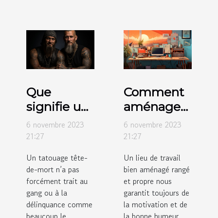
Que
Comment
signifie un
aménager
tatouage
votre
6 novembre 2023
6 novembre 2023
tête-de-
espace de
21:27
21:27
mort ?
travail ?
Un tatouage tête-
Un lieu de travail
de-mort n’a pas
bien aménagé rangé
forcément trait au
et propre nous
gang ou à la
garantit toujours de
délinquance comme
la motivation et de
beaucoup le
la bonne humeur.