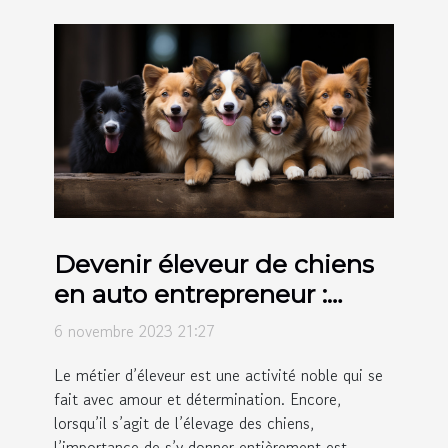
Devenir éleveur de chiens
en auto entrepreneur :
comment s’y prendre ?
6 novembre 2023 21:27
Le métier d’éleveur est une activité noble qui se
fait avec amour et détermination. Encore,
lorsqu’il s’agit de l’élevage des chiens,
l’importance de s’y donner entièrement est