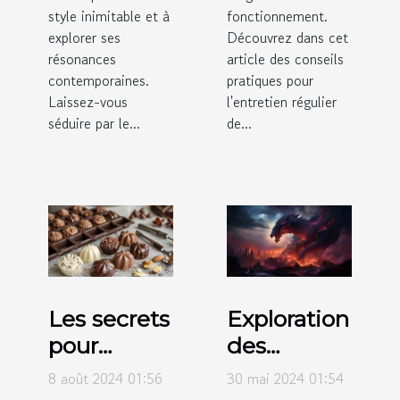
style inimitable et à
fonctionnement.
explorer ses
Découvrez dans cet
résonances
article des conseils
contemporaines.
pratiques pour
Laissez-vous
l'entretien régulier
séduire par le...
de...
Les secrets
Exploration
pour
des
réussir le
tendances
8 août 2024 01:56
30 mai 2024 01:54
moulage
actuelles