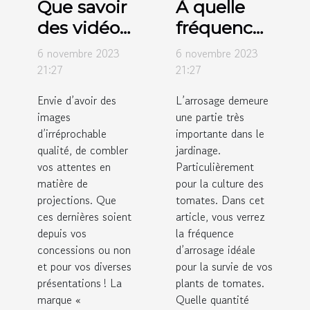
Que savoir
À quelle
des vidéos
fréquence
projecteurs
faut-il
6 novembre 2023
6 novembre 2023
de marque
arroser les
21:27
21:27
Crosstour ?
tomates ?
Envie d’avoir des
L’arrosage demeure
images
une partie très
d’irréprochable
importante dans le
qualité, de combler
jardinage.
vos attentes en
Particulièrement
matière de
pour la culture des
projections. Que
tomates. Dans cet
ces dernières soient
article, vous verrez
depuis vos
la fréquence
concessions ou non
d’arrosage idéale
et pour vos diverses
pour la survie de vos
présentations ! La
plants de tomates.
marque «
Quelle quantité