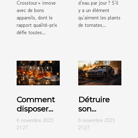
Crosstour » innove
d’eau par jour ? S’il
avec de bons
y a un élément
appareils, dont le
qu’aiment les plants
rapport qualité-prix
de tomates...
défie toutes...
Comment
Détruire
disposer
son
des verres
véhicule
6 novembre 2023
6 novembre 2023
sur des
hors usage
21:27
21:27
tables de
: comment