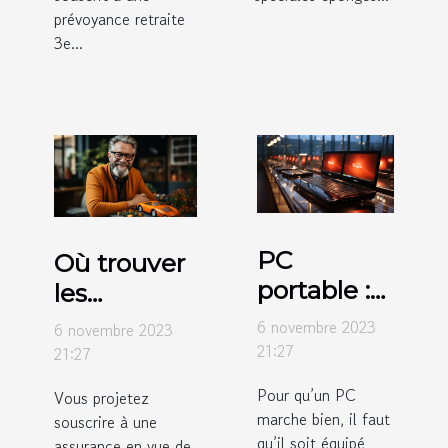
prévoyance retraite
3e...
PC
Où trouver
portable :
les
pourquoi
différents
6 novembre 2023
6 novembre 2023
choisir
types
21:27
21:27
celui avec
d’assurance
Pour qu’un PC
Vous projetez
un
détaillés ?
marche bien, il faut
souscrire à une
Windows
qu’il soit équipé
assurance en vue de