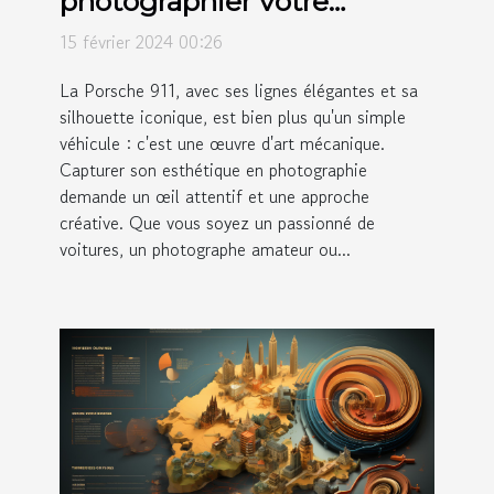
photographier votre
Porsche 911 et sublimer son
15 février 2024 00:26
esthétique
La Porsche 911, avec ses lignes élégantes et sa
silhouette iconique, est bien plus qu'un simple
véhicule : c'est une œuvre d'art mécanique.
Capturer son esthétique en photographie
demande un œil attentif et une approche
créative. Que vous soyez un passionné de
voitures, un photographe amateur ou...