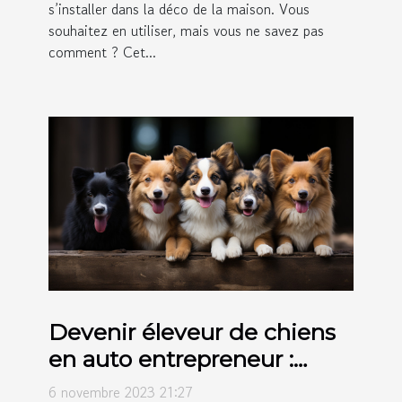
s’installer dans la déco de la maison. Vous
souhaitez en utiliser, mais vous ne savez pas
comment ? Cet...
Devenir éleveur de chiens
en auto entrepreneur :
comment s’y prendre ?
6 novembre 2023 21:27