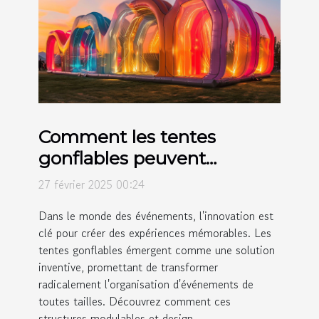
Comment les tentes
gonflables peuvent
révolutionner vos
27 février 2025 00:24
événements
Dans le monde des événements, l'innovation est
clé pour créer des expériences mémorables. Les
tentes gonflables émergent comme une solution
inventive, promettant de transformer
radicalement l'organisation d'événements de
toutes tailles. Découvrez comment ces
structures modulables et design...