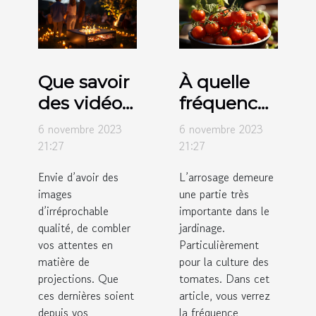
Que savoir
À quelle
des vidéos
fréquence
projecteurs
faut-il
6 novembre 2023
6 novembre 2023
de marque
arroser les
21:27
21:27
Crosstour ?
tomates ?
Envie d’avoir des
L’arrosage demeure
images
une partie très
d’irréprochable
importante dans le
qualité, de combler
jardinage.
vos attentes en
Particulièrement
matière de
pour la culture des
projections. Que
tomates. Dans cet
ces dernières soient
article, vous verrez
depuis vos
la fréquence