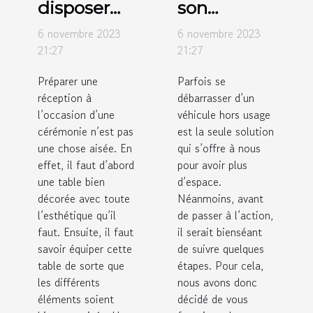
disposer
son
des verres
véhicule
6 novembre 2023
6 novembre 2023
sur des
hors usage
21:27
21:27
tables de
: comment
Préparer une
Parfois se
réception ?
y procédé ?
réception à
débarrasser d’un
l’occasion d’une
véhicule hors usage
cérémonie n’est pas
est la seule solution
une chose aisée. En
qui s’offre à nous
effet, il faut d’abord
pour avoir plus
une table bien
d’espace.
décorée avec toute
Néanmoins, avant
l’esthétique qu’il
de passer à l’action,
faut. Ensuite, il faut
il serait bienséant
savoir équiper cette
de suivre quelques
table de sorte que
étapes. Pour cela,
les différents
nous avons donc
éléments soient
décidé de vous