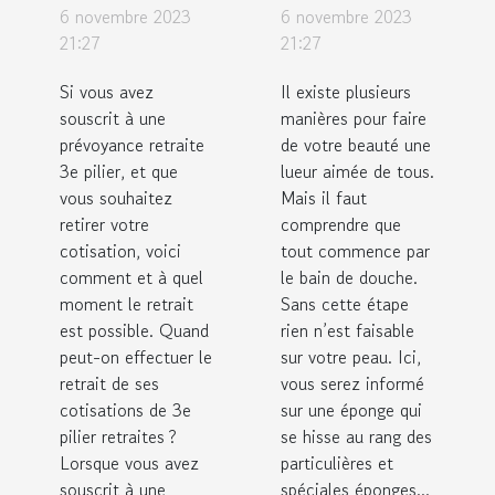
fonds dans
l’éponge
6 novembre 2023
6 novembre 2023
un
konjac ?
21:27
21:27
système
Si vous avez
Il existe plusieurs
de trois
souscrit à une
manières pour faire
piliers ?
prévoyance retraite
de votre beauté une
3e pilier, et que
lueur aimée de tous.
vous souhaitez
Mais il faut
retirer votre
comprendre que
cotisation, voici
tout commence par
comment et à quel
le bain de douche.
moment le retrait
Sans cette étape
est possible. Quand
rien n’est faisable
peut-on effectuer le
sur votre peau. Ici,
retrait de ses
vous serez informé
cotisations de 3e
sur une éponge qui
pilier retraites ?
se hisse au rang des
Lorsque vous avez
particulières et
souscrit à une
spéciales éponges...