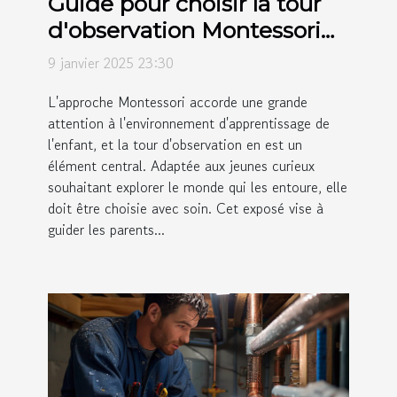
Guide pour choisir la tour
d'observation Montessori
adaptée à votre enfant
9 janvier 2025 23:30
L'approche Montessori accorde une grande
attention à l'environnement d'apprentissage de
l'enfant, et la tour d'observation en est un
élément central. Adaptée aux jeunes curieux
souhaitant explorer le monde qui les entoure, elle
doit être choisie avec soin. Cet exposé vise à
guider les parents...