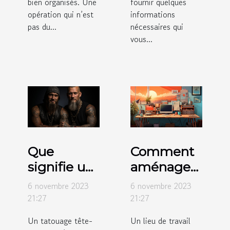
bien organisés. Une
fournir quelques
opération qui n’est
informations
pas du...
nécessaires qui
vous...
Que
Comment
signifie un
aménager
tatouage
votre
6 novembre 2023
6 novembre 2023
tête-de-
espace de
21:27
21:27
mort ?
travail ?
Un tatouage tête-
Un lieu de travail