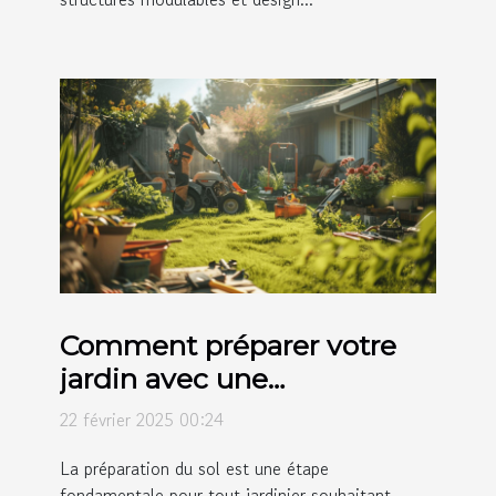
Comment préparer votre
jardin avec une
motobineuse avant la
22 février 2025 00:24
plantation
La préparation du sol est une étape
fondamentale pour tout jardinier souhaitant