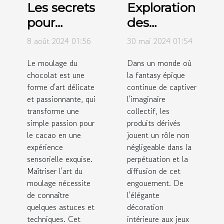
Les secrets
Exploration
pour
des
réussir le
tendances
8 août 2024 01:56
30 mai 2024 01:54
moulage
actuelles
Le moulage du
Dans un monde où
du
des
chocolat est une
la fantasy épique
chocolat à
produits
forme d'art délicate
continue de captiver
la maison
dérivés
et passionnante, qui
l'imaginaire
transforme une
issus de la
collectif, les
simple passion pour
produits dérivés
fantasy
le cacao en une
jouent un rôle non
épique
expérience
négligeable dans la
sensorielle exquise.
perpétuation et la
Maîtriser l'art du
diffusion de cet
moulage nécessite
engouement. De
de connaître
l'élégante
quelques astuces et
décoration
techniques. Cet
intérieure aux jeux