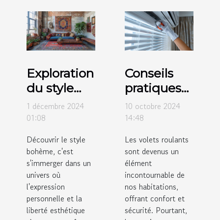
Exploration
Conseils
du style
pratiques
bohème :
pour
1 décembre 2024
10 octobre 2024
origines et
l'entretien
01:08
14:48
influences
régulier
Découvrir le style
Les volets roulants
modernes
des volets
bohème, c'est
sont devenus un
roulants
s'immerger dans un
élément
univers où
incontournable de
l'expression
nos habitations,
personnelle et la
offrant confort et
liberté esthétique
sécurité. Pourtant,